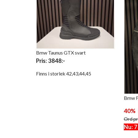
Bmw Taunus GTX svart
Pris: 3848:-
Finns i storlek 42,43,44,45
Bmw 
40% 
Ord pr
Nu: 7