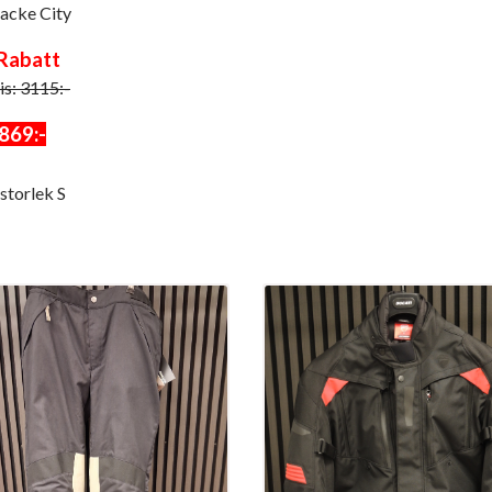
acke City
Rabatt
is: 3115:-
869:-
 storlek S