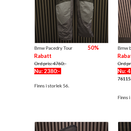
50%
Bmw Pacedry Tour
Bmw 
Rabatt
Raba
Ord pris: 4760:-
Ord pr
Nu: 2380:-
Nu: 4
76115
Finns i storlek 56.
Finns 