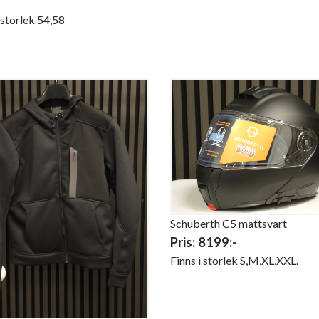
 storlek 54,58
Schuberth C5 mattsvart
Pris: 8199:-
Finns i storlek S,M,XL,XXL.