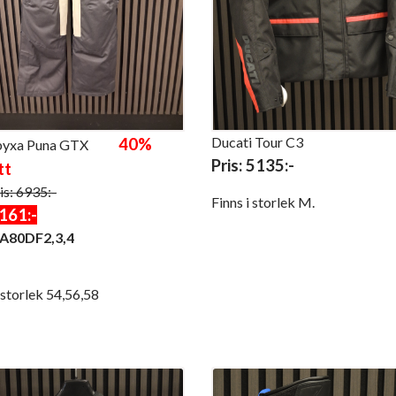
Ducati Tour C3
40%
byxa Puna GTX
Pris: 5135:-
tt
is: 6935:-
Finns i storlek M.
161:-
A80DF2,3,4
i storlek 54,56,58