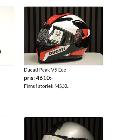
Ducati Peak V5 Ece
pris: 4610:-
Finns i storlek MS,XL