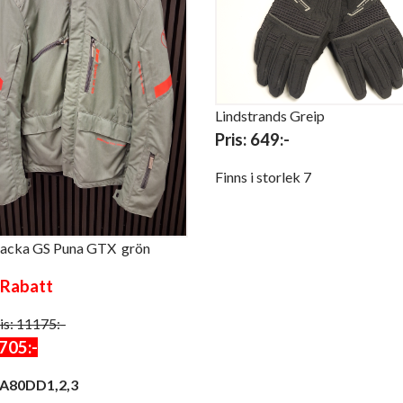
Lindstrands Greip
Pris: 649:-
Finns i storlek 7
acka GS Puna GTX grön
Rabatt
is: 11175:-
705:-
A80DD1,2,3