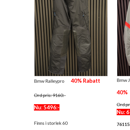
Bmw J
40% Rabatt
Bmw Ralleypro
40% 
Ord pris: 9160:-
Ord pr
Nu: 5496:-
Nu: 6
Finns i storlek 60
76115