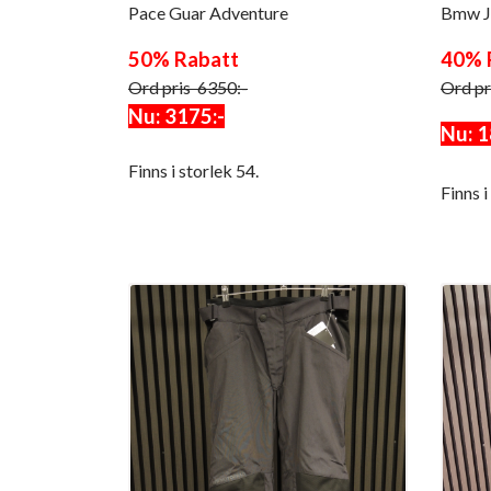
Pace Guar Adventure
Bmw J
50% Rabatt
40% 
Ord pris 6350:-
Ord pr
Nu: 3175:-
Nu: 1
Finns i storlek 54.
Finns i