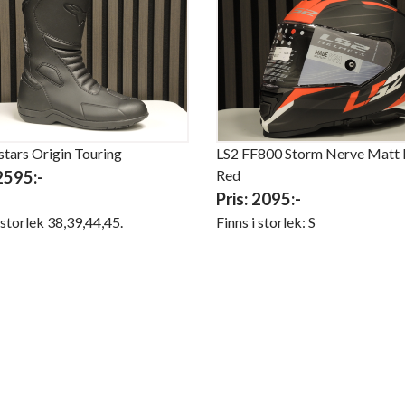
stars Origin Touring
LS2 FF800 Storm Nerve Matt 
Red
 2595:-
Pris: 2095:-
i storlek 38,39,44,45.
Finns i storlek: S