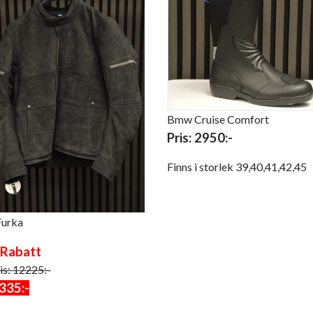
Bmw Cruise Comfort
Pris: 2950:-
Finns i storlek 39,40,41,42,45
Furka
Rabatt
is: 12225:-
335:-