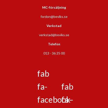
MC-försäljning
fordon@beviks.se
Verkstad
verkstad@beviks.se
Telefon
013 - 36 25 00
fab
fa-
fab
facebook-
fa-