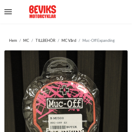
Hem
MC
TILLBEHÖR
MC Vård
Muc-Off Expanding